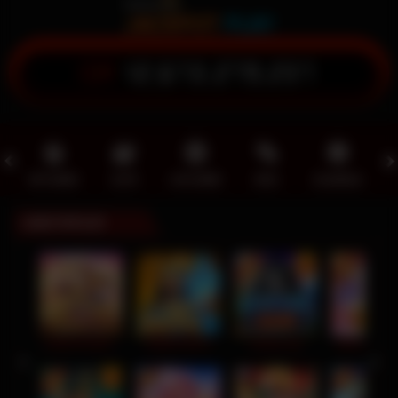
JACKPOT
PLAY
IDR
12,673,279,237
HOT GAMES
SLOTS
LIVE CASINO
RACE
OLAHRAGA
CRA
GAME POPULER
GATES OF OLYMPUS POP
STORM OF SETH 2
GOYANG GAIB
MOCHI MANIA 1