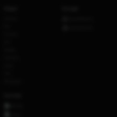
Kategori
Dukungan
Hot Games
+6281928258719
Slots
+6281260325762
Live Casino
Race
Olahraga
Crash Game
Arcade
Poker
Sabung Ayam
Komunitas
Whatsapp
Telegram