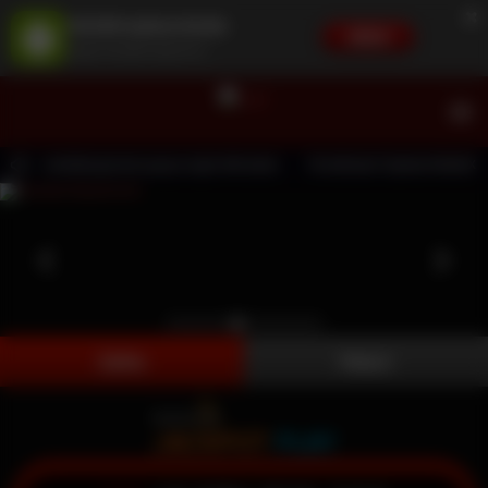
×
SUKU88 Aplikasi Mobile
UNDUH
Jangan tampilkan lagi hari ini
af atas ketidaknyamanan yang mungkin ditimbulkan.
Pemeliharaan Terjadwal: MarbleX pada 
Daftar
Masuk
JACKPOT
PLAY