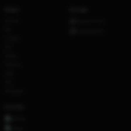
Kategori
Dukungan
Hot Games
+6283163777434
Slots
+6281260325762
Live Casino
Race
Olahraga
Crash Game
Arcade
Poker
Sabung Ayam
Komunitas
Whatsapp
Telegram