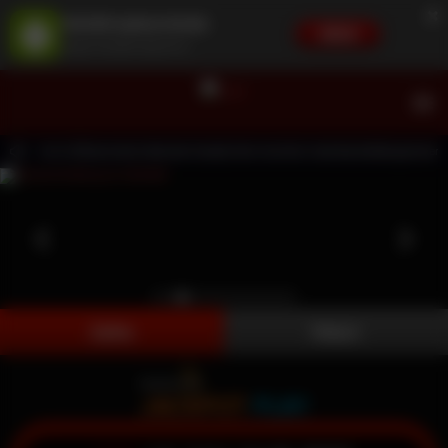
×
SUKU88 Aplikasi Mobile
UNDUH
Jangan tampilkan lagi hari ini
 waktu ini, CQ9 permainan tidak akan tersedia. Kami memohon maaf atas ketidaknyamanan yang
Daftar
Masuk
JACKPOT
PLAY