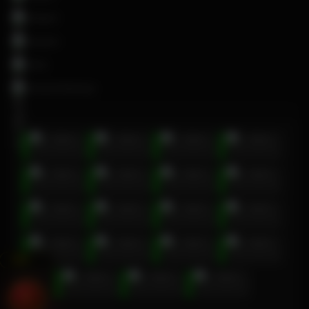
Instagram
Facebook
Twitter
Facebook Messenger
↑
TAP