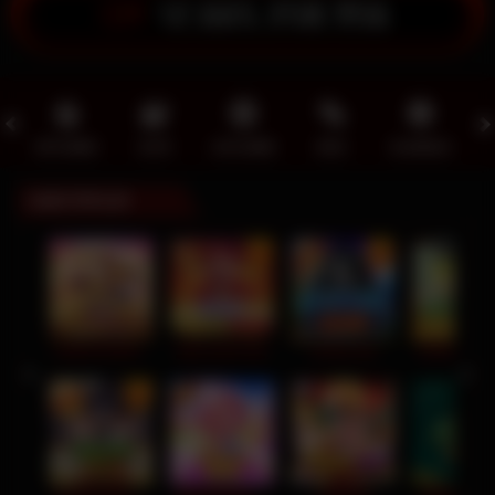
IDR
12,665,358,956
HOT GAMES
SLOTS
LIVE CASINO
RACE
OLAHRAGA
CRA
GAME POPULER
GATES OF OLYMPUS POP
BANG GACOR 1000
GOYANG GAIB
MAHJONG MAX
MAHJONG WINS 3 – BLACK SCATTER
SWEET BONANZA 2500
POKER WIN
MAHJONG WAYS