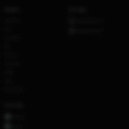
Kategori
Dukungan
Hot Games
+6281928258719
Slots
+6281260325762
Live Casino
Race
Olahraga
Crash Game
Arcade
Poker
Sabung Ayam
Komunitas
Whatsapp
Telegram