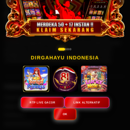
SUKU88: Pusat Hiburan
‹
›
Game Online Digital Favorit
Top 1 Indonesia
SUKU88
adalah pusat hiburan game online digital favorit Top 1 Indonesia yang
menghadirkan berbagai pilihan permainan digital populer dengan kualitas terbaik, akses
yang cepat dan mudah, sistem yang responsif, proses yang praktis, serta layanan
pelanggan profesional yang siap melayani Anda selama 24 jam setiap hari demi
DIRGAHAYU INDONESIA
memberikan pengalaman hiburan online yang nyaman, aman, dan memuaskan.
Kebijaksanaan
Platform
Tentang SUKU88
Promosi
RTP LIVE GACOR
LINK ALTERNATIF
Responsible Gambling
Loyalty
OK
Pusat Bantuan
Referral
Syarat dan Ketentuan